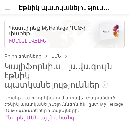
Էթնիկ պատկանելություններն աշխարհում (բետա)
Պատվիրե՛ք MyHeritage ԴՆԹ-ի
փաթեթ
ԻՄԱՆԱԼ ԱՎԵԼԻՆ
Բոլոր երկրները
ԱՄՆ
Կալիֆորնիա - լավագույն
էթնիկ
պատկանելություններ
Սրանք Կալիֆորնիա-ում առավել տարածված
էթնիկ պատկանելություններն են՝ ըստ MyHeritage
ԴՆԹ օգտատերերի տվյալների:
Ընտրել ԱՄՆ այլ նահանգ