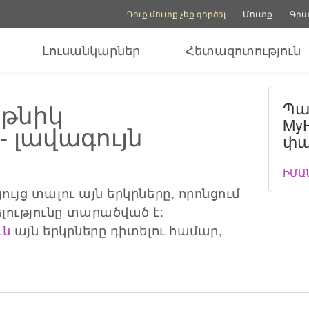
Հաշվի ընտրանքներ
Օգնության ընտրանք
Դուք մուտք չեք գործել
Մուտք
Գրա
Լուսանկարներ
Հետազոտություն
էթնիկ
Պա
MyH
- լավագույն
փա
ԻՄԱ
ւյց տալու այն երկրները, որոնցում
ությունը տարածված է:
ւն
այն երկրները դիտելու համար,