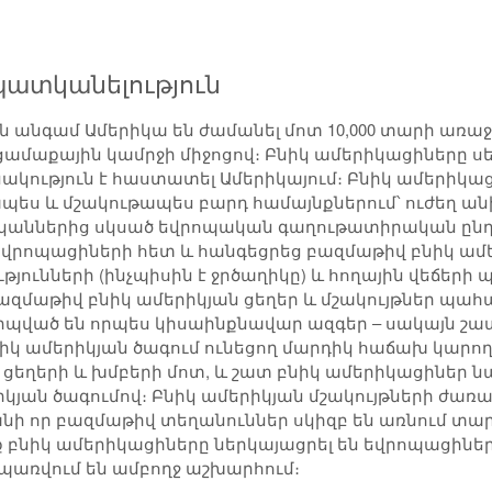
պատկանելություն
ին անգամ Ամերիկա են ժամանել մոտ 10,000 տարի առա
 ցամաքային կամրջի միջոցով։ Բնիկ ամերիկացիները ս
նակություն է հաստատել Ամերիկայում։ Բնիկ ամերիկաց
լապես և մշակութապես բարդ համայնքներում՝ ուժեղ
ականներից սկսած եվրոպական գաղութատիրական ընդլ
եվրոպացիների հետ և հանգեցրեց բազմաթիվ բնիկ ամե
յունների (ինչպիսին է ջրծաղիկը) և հողային վեճերի
զմաթիվ բնիկ ամերիկյան ցեղեր և մշակույթներ պահպա
րպված են որպես կիսաինքնավար ազգեր – սակայն շատ
բնիկ ամերիկյան ծագում ունեցող մարդիկ հաճախ կարող
 ցեղերի և խմբերի մոտ, և շատ բնիկ ամերիկացիներ 
յան ծագումով։ Բնիկ ամերիկյան մշակույթների ժառան
նի որ բազմաթիվ տեղանուններ սկիզբ են առնում տար
 բնիկ ամերիկացիները ներկայացրել են եվրոպացիների
սպառվում են ամբողջ աշխարհում։