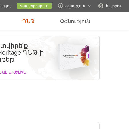
ներ
Փոխել ընտանեկան կայքը
Ընթացիկ կայքը
Փոխել լեզուն
նցվել
Գնալ Պրեմիում
Օգնություն
հայերէն
ԴՆԹ
Օգնություն
տվիրե՛ք
eritage ԴՆԹ-ի
թեթ
ՆԱԼ ԱՎԵԼԻՆ