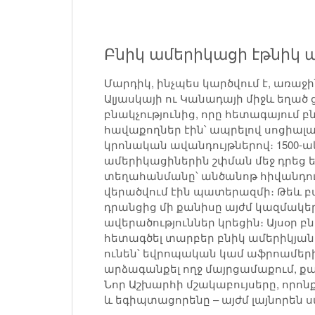
Բնիկ ամերիկացի էթնիկ 
Մարդիկ, ինչպես կարծվում է, առաջ
Ալյասկայի ու Կանադայի միջև եղած
բնակչությունից, որը հետագայում բ
հավաքողներ էին՝ ապրելով սոցիա
կրոնական ավանդույթներով։ 1500-
ամերիկացիներին շփման մեջ դրեց 
տեղահանմանը՝ անծանոթ հիվանդութ
վերածվում էին պատերազմի։ Թեև բա
դրանցից մի քանիսը այժմ կազմակե
ավերածություններ կրեցին։ Այսօր 
հետագծել տարբեր բնիկ ամերիկյան
ունեն՝ եվրոպական կամ աֆրոամերիկ
արձագանքել ողջ մայրցամաքում, քա
Նոր Աշխարհի մշակաբույսերը, որոնք
և եգիպտացորենը – այժմ լայնորեն 