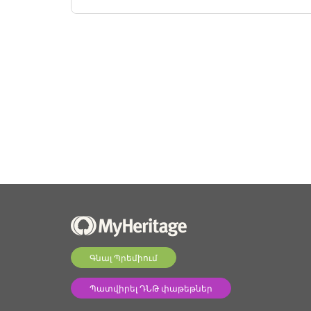
Գնալ Պրեմիում
Պատվիրել ԴՆԹ փաթեթներ