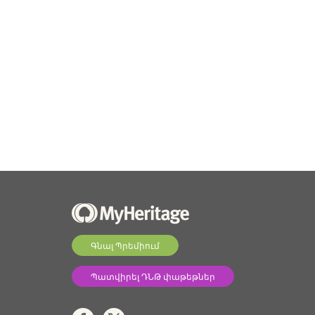
Գնալ Պրեմիում
Պատվիրել ԴՆԹ փաթեթներ