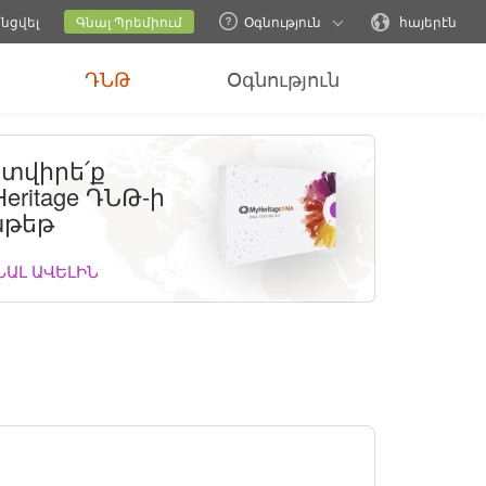
ներ
Փոխել ընտանեկան կայքը
Ընթացիկ կայքը
Փոխել լեզուն
նցվել
Գնալ Պրեմիում
Օգնություն
հայերէն
ԴՆԹ
Օգնություն
տվիրե՛ք
eritage ԴՆԹ-ի
թեթ
ՆԱԼ ԱՎԵԼԻՆ