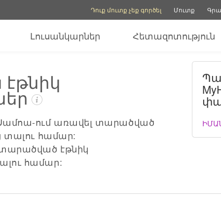
Հաշվի ընտրանքներ
Օգնության ընտրանք
Դուք մուտք չեք գործել
Մուտք
Գրա
Լուսանկարներ
Հետազոտություն
ն էթնիկ
Պա
MyH
ներ
փա
 Սամոա-ում առավել տարածված
ԻՄԱ
ց տալու համար:
տարածված էթնիկ
ալու համար: