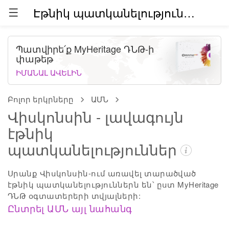
Էթնիկ պատկանելություններն աշխարհում (բետա)
Պատվիրե՛ք MyHeritage ԴՆԹ-ի
փաթեթ
ԻՄԱՆԱԼ ԱՎԵԼԻՆ
Բոլոր երկրները
ԱՄՆ
Վիսկոնսին - լավագույն
էթնիկ
պատկանելություններ
Սրանք Վիսկոնսին-ում առավել տարածված
էթնիկ պատկանելություններն են՝ ըստ MyHeritage
ԴՆԹ օգտատերերի տվյալների:
Ընտրել ԱՄՆ այլ նահանգ