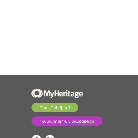
Գնալ Պրեմիում
Պատվիրել ԴՆԹ փաթեթներ