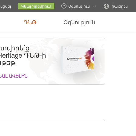
ներ
Փոխել ընտանեկան կայքը
Ընթացիկ կայքը
Փոխել լեզուն
նցվել
Գնալ Պրեմիում
Օգնություն
հայերէն
ԴՆԹ
Օգնություն
տվիրե՛ք
eritage ԴՆԹ-ի
թեթ
ՆԱԼ ԱՎԵԼԻՆ