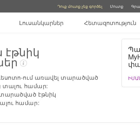
Հաշվի ընտրանքներ
Օգնության ընտրանք
Դուք մուտք չեք գործել
Մուտք
Գրա
Լուսանկարներ
Հետազոտություն
ն էթնիկ
Պա
MyH
ներ
փա
 Լեսոտո-ում առավել տարածված
ԻՄԱ
ց տալու համար:
տարածված էթնիկ
ալու համար: