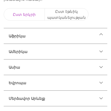
Ըստ էթնիկ
Ըստ երկրի
պատկանելության
Աֆրիկա
Ալժիր
Ամերիկա
Անգոլա
Բենին
Ասիա
Բոտսվանա
Բուրկինա Ֆասո
Բուրունդի
Եվրոպա
Գաբոն
Գամբիա
Մերձավոր Արևելք
Գանա