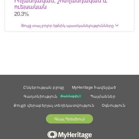
Իռլանդական, շոտլանդական և
ուելսական
20.3%
Ցույց տալ բոլոր էթնիկ պատկանելությունները
Ընկերության բլոգը
MyHeritage հավելված
Գաղտնիություն
Պայմաններ
Թարմացվել է
Քուքի վերաբերյալ տեղեկատվություն
Օգնություն
Գնալ Պրեմիում