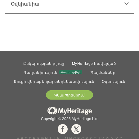
Օվկիանիա
Մերձավորարևելյան
Ընկերության բլոգը
MyHeritage հավելված
Գաղտնիություն
Պայմաններ
Թարմացվել է
Քուքի վերաբերյալ տեղեկատվություն
Օգնություն
Գնալ Պրեմիում
Copyright © 2026 MyHeritage Ltd.
A
B
C
D
E
F
G
H
I
J
K
L
M
N
O
P
Q
R
S
T
U
V
W
X
Y
Z