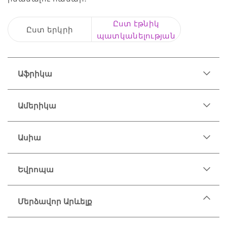
Ըստ էթնիկ
Ըստ երկրի
պատկանելության
Աֆրիկա
Ամերիկա
Ասիա
Եվրոպա
Մերձավոր Արևելք
Եմենական հրեա